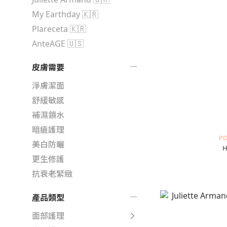
My Earthday 🇰🇷
Plareceta 🇰🇷
AnteAGE 🇺🇸
皮膚需要
淨膚潔面
舒緩敏感
補濕鎖水
暗瘡護理
P
美白防曬
H
更生修護
抗衰老緊緻
產品類型
面部護理